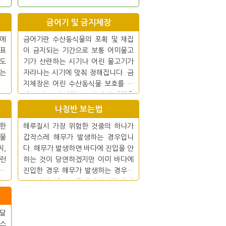
금어기 및 금지체장
이에
금어기란 수산동식물의 포획 및 채집
 표
이 금지되는 기간으로 보통 어미물고
고도
기가 산란하는 시기나 어린 물고기가
때는
자라나는 시기에 맞춰 정해집니다. 금
물때
지체장은 어린 수산동식물 보호를 위
바랍
해 일정 크기 이하는 포획이나 채집을
할 수 없는 제도입니다.
나침반 보는법
한
해루질시 가장 위험한 것중의 하나가
 물
갑작스레 해무가 발생하는 경우입니
씨,
다. 해무가 발생하면 바다에 진입을 안
이런
하는 것이 당연하겠지만 이미 바다에
들이
진입한 경우 해무가 발생하는 경우도
 소
있습니다. 해무는 갑자기 발생하여 빠
르게 사라지기도 하지만 한동안 머무
르는 경우도 있습니다.
 달
 스