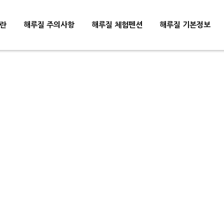
란
해루질 주의사항
해루질 체험펜션
해루질 기본정보