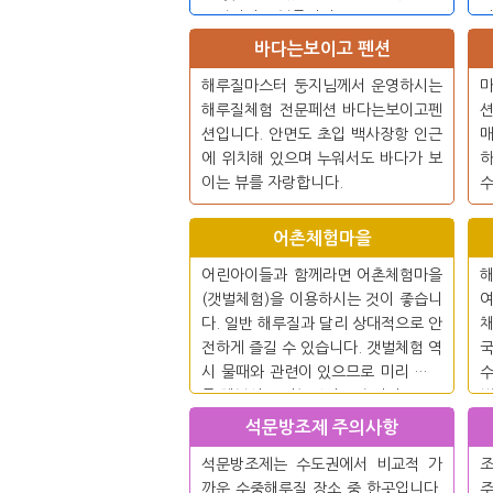
루질이라고 부릅니다.
니
바다는보이고 펜션
해루질마스터 둥지님께서 운영하시는
해루질체험 전문페션 바다는보이고펜
션
션입니다. 안면도 초입 백사장항 인근
매
에 위치해 있으며 누워서도 바다가 보
하
이는 뷰를 자랑합니다.
수
어촌체험마을
어린아이들과 함께라면 어촌체험마을
해
(갯벌체험)을 이용하시는 것이 좋습니
여
다. 일반 해루질과 달리 상대적으로 안
전하게 즐길 수 있습니다. 갯벌체험 역
시 물때와 관련이 있으므로 미리 전화
수
를 해보시고 가는것이 좋습니다.
별
며
석문방조제 주의사항
종
석문방조제는 수도권에서 비교적 가
조
까운 수중해루질 장소 중 한곳입니다.
주