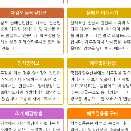
다.
마검포 둘레길펜션
물때표 이해하기
마검포 둘레길펜션은 해루질 전문펜
물때표란 밀물과 썰물의 시각과 
으로 해루질 장비임대 및 해산물 판
따른 해면의 높이를 추산하여 만든
도 진행하고 있습니다. 해루질을 원
를 말합니다. 다른 말로 조석표라
시는 분은 미리 연락주시면 함께 할
합니다. 해루질이나 낚시등을 할
 있습니다.
물때의 영향을 많이 받기 때문에 
표 보는법을 반드시 익혀두시기 
니다.
양식장정보
해루질관련앱
루질을 하는 경우 양식장에 진입하
국립해양수산부에는 해루질을 필요
 양식장에서 양식하는 어종은 절대
여러가지 정보가 있습니다. 지역별
채취해서는 안됩니다. 양식장정보는
때표(조석표)는 물론이고 해상날
국립해양조사원 개방해에서 확인하실
수온, 갯골분포도 등 다양합니다. 
 있습니다. 개방해 사이트에서 지역
정보를 바탕으로 한 여러가지 앱
로 양식장정보를 확인하실 수 있으
있는데 주로 사용하는 몇가지 앱을
 해당양식장의 정보를 보면 양식어
개합니다.
조개 해감방법
해루질용품 구매
 확인이 가능합니다.
개중에서 가장 해감이 어렵다는 명
해루질용품은 해루질 종류에 따라
조개를 기준으로 설명합니다. 다른
라집니다. 워킹해루질, 수중해루질,