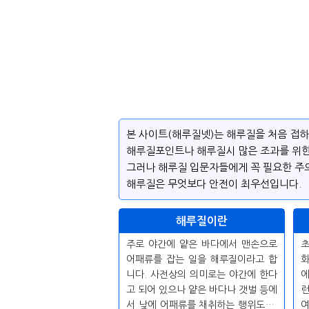
본 사이트(해루질넷)는 해루질을 처음 접
해루질포인트나 해루질시 많은 조과를 위한
그러나 해루질 입문자들에게 꼭 필요한 주
해루질은 무엇보다 안전이 최우선입니다.
해루질이란
주로 야간에 얕은 바다에서 맨손으로
초
어패류를 잡는 일을 해루질이라고 합
화
니다. 사전상의 의미로는 야간에 한다
에
고 되어 있으나 얕은 바다나 갯벌 등에
런
서 낮에 어패류를 채취하는 행위도 해
여